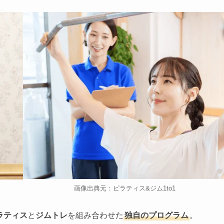
画像出典元：ピラティス&ジム1to1
ラティス
と
ジムトレ
を組み合わせた
独自のプログラム
。