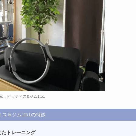
元：ピラティス&ジム1to1
ス＆ジム1to1の特徴
せたトレーニング