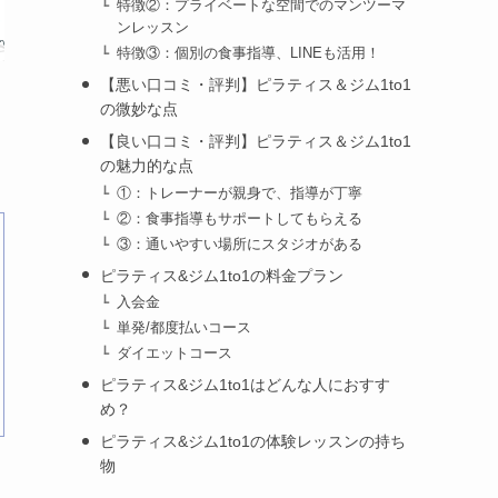
特徴②：プライベートな空間でのマンツーマ
ンレッスン
特徴③：個別の食事指導、LINEも活用！
【悪い口コミ・評判】ピラティス＆ジム1to1
の微妙な点
【良い口コミ・評判】ピラティス＆ジム1to1
の魅力的な点
①：トレーナーが親身で、指導が丁寧
②：食事指導もサポートしてもらえる
③：通いやすい場所にスタジオがある
ピラティス&ジム1to1の料金プラン
入会金
単発/都度払いコース
ダイエットコース
ピラティス&ジム1to1はどんな人におすす
め？
ピラティス&ジム1to1の体験レッスンの持ち
物