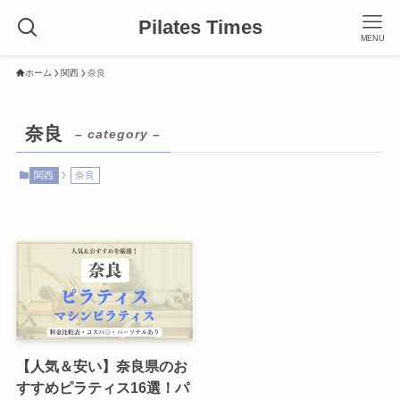
Pilates Times
MENU
ホーム
関西
奈良
奈良
– category –
関西
奈良
【人気＆安い】奈良県のお
すすめピラティス16選！パ