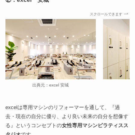
スクロールできます
出典元：excel 安城
出
excelは専用マシンのリフォーマーを通して、『過
去・現在の自分に優り、より良い未来の自分を想像す
る』というコンセプトの
女性専用マシンピラティスス
タジオ
です。