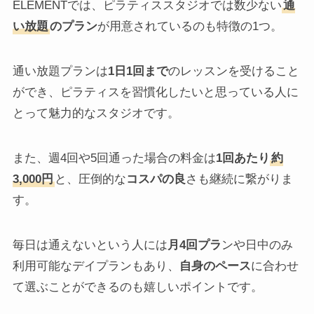
ELEMENTでは、ピラティススタジオでは数少ない
通
い放題
のプラン
が用意されているのも特徴の1つ。
通い放題プランは
1日1回まで
のレッスンを受けること
ができ、ピラティスを習慣化したいと思っている人に
とって魅力的なスタジオです。
また、週4回や5回通った場合の料金は
1回あたり
約
3,000円
と、圧倒的な
コスパの良
さも継続に繋がりま
す。
毎日は通えないという人には
月4回プラ
ンや日中のみ
利用可能なデイプランもあり、
自身のペース
に合わせ
て選ぶことができるのも嬉しいポイントです。