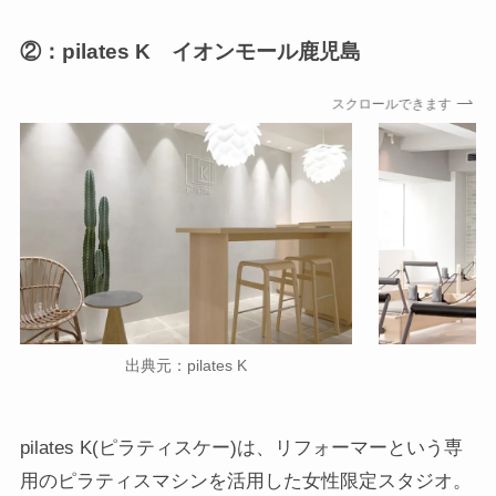
②：pilates K イオンモール鹿児島
スクロールできます
出典元：pilates K
出
pilates K(ピラティスケー)は、リフォーマーという専
用のピラティスマシンを活用した女性限定スタジオ。