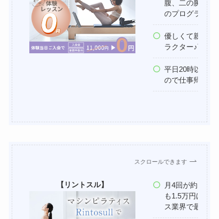
腹、二の腕、背
のプログラムも
優しくて親しみ
ラクター♪丁寧
平日20時以降
ので仕事帰りで
スクロールできます
【リントスル】
月4回が約1万
も1.5万円ほど
ス業界で最安値