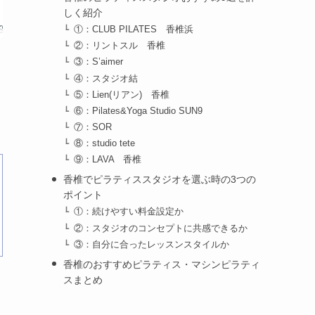
しく紹介
①：CLUB PILATES 香椎浜
②：リントスル 香椎
③：S’aimer
④：スタジオ結
⑤：Lien(リアン) 香椎
⑥：Pilates&Yoga Studio SUN9
⑦：SOR
⑧：studio tete
⑨：LAVA 香椎
香椎でピラティススタジオを選ぶ時の3つの
ポイント
①：続けやすい料金設定か
②：スタジオのコンセプトに共感できるか
③：自分に合ったレッスンスタイルか
香椎のおすすめピラティス・マシンピラティ
スまとめ