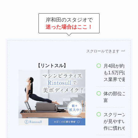
岸和田のスタジオで
迷った場合はここ！
スクロールできます
【リントスル】
月4回が約1万
も1.5万円ほど
ス業界で最安値
体の部位ごとの
富
スクリーンに映
が見やすいため
作に慣れやすい