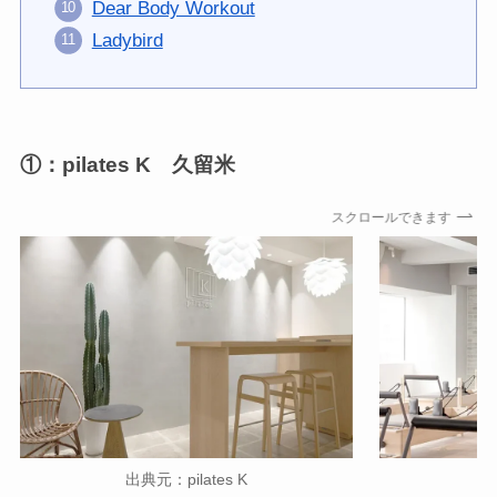
Dear Body Workout
Ladybird
①：pilates K 久留米
スクロールできます
出典元：pilates K
出