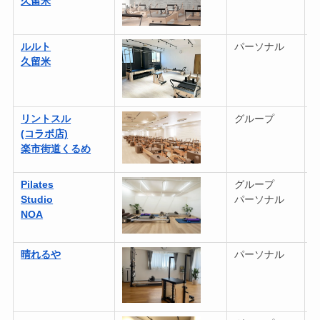
久留米
ルルト
パーソナル
3
久留米
リントスル
グループ
8
(コラボ店)
楽市街道くるめ
Pilates
グループ
4
Studio
パーソナル
(
NOA
晴れるや
パーソナル
2