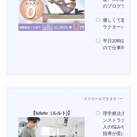
のプログラムも
優しくて親しみ
ラクター♪丁寧
平日20時以降
ので仕事帰りで
スクロールできます
【luluto（ルルト)】
理学療法士の国
ンストラクター
人の悩みや目的
指導が受けれら