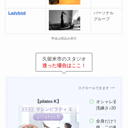
Ladybird
パーソナル
8
グループ
(
料金は税込み表示
久留米市のスタジオ
迷った場合はここ！
スクロールできます
【pilates K】
オシャレ過ぎな
洗練さ♪20〜5
全身だけでなく
腹、二の腕、背