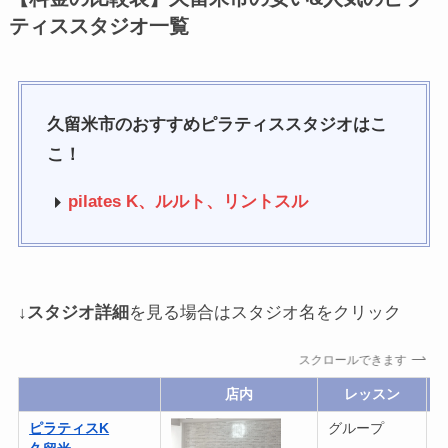
ティススタジオ一覧
久留米市のおすすめピラティススタジオはこ
こ！
pilates K、
ルルト、リントスル
↓
スタジオ詳細
を見る場合はスタジオ名をクリック
スクロールできます
店内
レッスン
ピラティスK
グループ
1