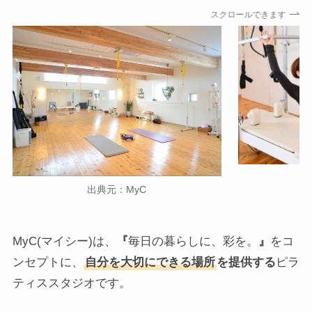
スクロールできます
出典元：MyC
MyC(マイシー)は、
『
毎日の暮らしに、彩を。
』
をコ
ンセプトに、
自分を大切にできる場所
を提供する
ピラ
ティススタジオです。