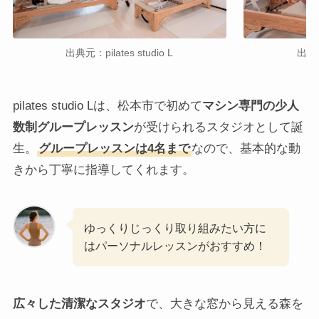
出典元：pilates studio L
出典元：
pilates studio Lは、松本市で初めて
マシン専門の少人
数制グループレッスン
が受けられるスタジオとして誕
生。
グループレッスンは4名まで
なので、基本的な動
きから丁寧に指導してくれます。
ゆっくりじっくり取り組みたい方に
はパーソナルレッスンがおすすめ！
広々した清潔なスタジオ
で、大きな窓から見える森を