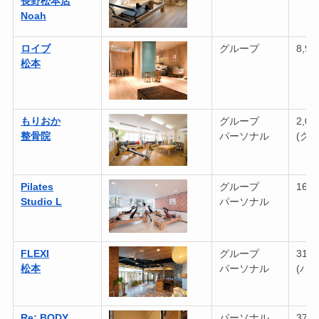
長野松本店
Noah
ロイブ
グループ
8,9
松本
もりおか
グループ
2,0
整骨院
パーソナル
(グ
Pilates
グループ
16,
Studio L
パーソナル
FLEXI
グループ
31,
松本
パーソナル
(パ
Re: BODY
パーソナル
37,