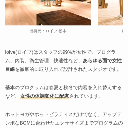
出典元：ロイブ 松本
出
loIve(ロイブ)はスタッフの99%が女性で、プログラ
ム、内装、衛生管理、快適性など、
あらゆる面で女性
目線
を徹底的に取り入れて設計されたスタジオです。
基本のプログラムは春夏と秋冬で内容を入れ替えする
など、
女性の体調変化に配慮
されています。
ホットヨガやホットピラティスだけでなく、アップテ
ンポなBGMに合わせたエクササイズまでプログラムの