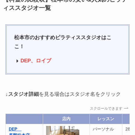
ィススタジオ一覧
松本市のおすすめピラティススタジオはこ
こ！
DEP、ロイブ
↓
スタジオ詳細
を見る場合はスタジオ名をクリック
スクロールできます
店内
レッスン
DEP
パーソナル
28,