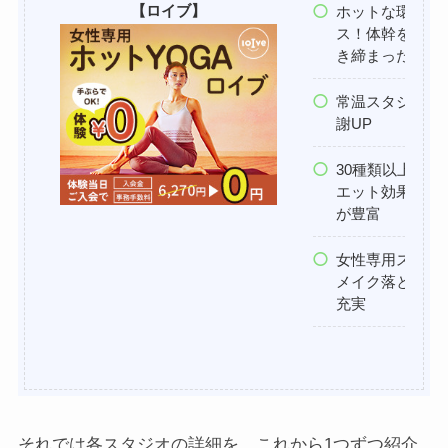
【ロイブ】
ホットな環境で
ス！体幹を鍛え
き締まったカラ
常温スタジオよ
謝UP
30種類以上の
エット効果の高
が豊富
女性専用スタジ
メイク落としな
充実
それでは各スタジオの詳細を、これから1つずつ紹介