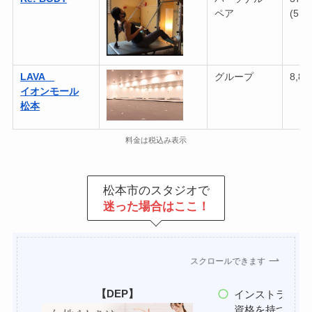
ペア
(5回
LAVA
グループ
8,8
イオンモール
松本
料金は税込み表示
松本市のスタジオで
迷った場合はここ！
スクロールできます
【DEP】
インストラクタ
資格を持つ理学