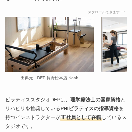
スクロールできます
出典元：DEP 長野松本店 Noah
ピラティススタジオDEPは、
理学療法士の国家資格
と
リハビリを推奨している
PHIピラティスの指導資格
を
持つインストラクターが
正社員として在籍
しているス
タジオです。