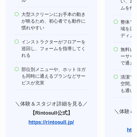
ル
い、1
ムを作
大型スクリーンにお手本の動き
が映るため、初心者でも動作に
整体で
慣れやすい
域を広
ディメ
インストラクターがフロアーを
巡回し、フォームを指導してく
無料レ
れる
ーサー
で通え
部位別メニューや、ホットヨガ
も同時に通えるプランなどサー
清潔で
ビスが充実
空間。
も通い
＼体験＆スタジオ詳細を見る／
＼体験＆
【Rintosull公式】
【L
https://rintosull.jp/
http