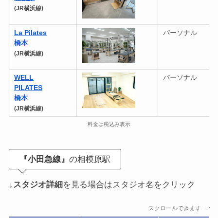
(JR横浜線)
La Pilates
パーソナル
橋本
(JR横浜線)
WELL
パーソナル
PILATES
橋本
(JR横浜線)
料金は税込み表示
『小田急線』
の相模原駅
↓
スタジオ詳細
を見る場合はスタジオ名をクリック
スクロールできます