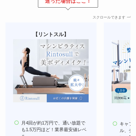
迷った場合はここ！
スクロールできます
【リントスル】
【
月4回が約1万円で、通い放題で
キャフ
も1.5万円ほど！業界最安値レベ
ル、チ