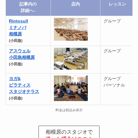
記事内の
店内
レッスン
詳細へ↓
Rintosull
グループ
ミナノバ
相模原
(小田急)
アスウェル
グループ
小田急
相模原
(小田急)
ヨガ
&
グループ
ピラティス
パーソナル
スタジオテラス
(小田急)
料金は税込み表示
相模原のスタジオで