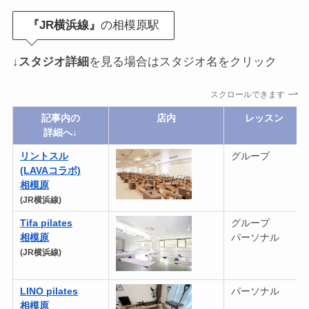
『JR横浜線』
の相模原駅
↓
スタジオ詳細
を見る場合はスタジオ名をクリック
スクロールできます
記事内の
店内
レッスン
詳細へ↓
リントスル
グループ
(LAVAコラボ)
相模原
(JR横浜線)
Tifa
pilates
グループ
相模原
パーソナル
(JR横浜線)
LINO pilates
パーソナル
相模原