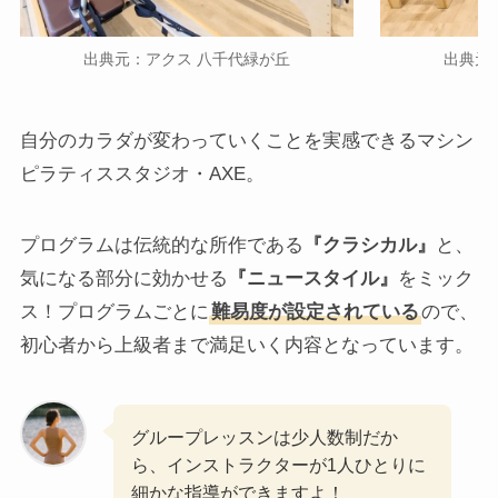
出典元：アクス 八千代緑が丘
出典元
自分のカラダが変わっていくことを実感できるマシン
ピラティススタジオ・AXE。
プログラムは伝統的な所作である
『クラシカル』
と、
気になる部分に効かせる
『ニュースタイル』
をミック
ス！プログラムごとに
難易度が設定されている
ので、
初心者から上級者まで満足いく内容となっています。
グループレッスンは少人数制だか
ら、インストラクターが1人ひとりに
細かな指導ができますよ！