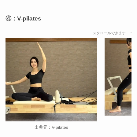
④：V-pilates
スクロールできます
出
出典元：V-pilates