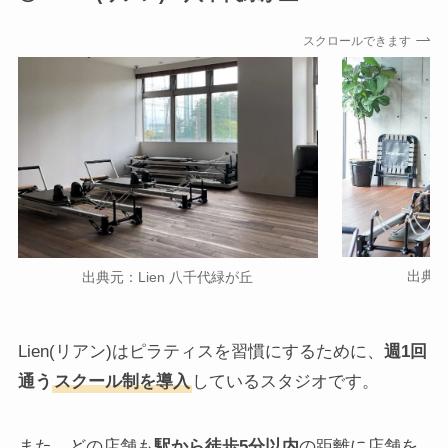
スクロールできます
出典元
出典元：Lien 八千代緑が丘
Lien(リアン)はピラティスを習慣にするために、
週1回
通う
スクール制を導入
しているスタジオです。
また、どの店舗も
駅から徒歩5分以内
の距離に店舗を