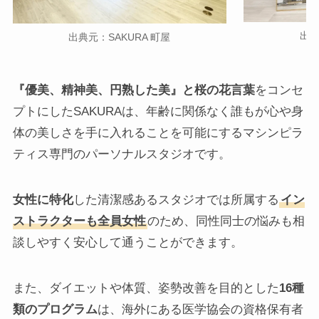
出典
出典元：SAKURA 町屋
『優美、精神美、円熟した美』と桜の花言葉
をコンセ
プトにしたSAKURAは、年齢に関係なく誰もが心や身
体の美しさを手に入れることを可能にするマシンピラ
ティス専門のパーソナルスタジオです。
女性に特化
した清潔感あるスタジオでは所属する
イン
ストラクターも全員女性
のため、同性同士の悩みも相
談しやすく安心して通うことができます。
また、ダイエットや体質、姿勢改善を目的とした
16種
類のプログラム
は、海外にある医学協会の資格保有者