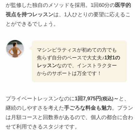
が監修した独自のメソッドを採用。1回60分の
医学的
視点を持つレッスン
は、1人ひとりの要望に応えるこ
とができるでしょう。
マシンピラティスが初めての方でも
焦らず自分のペースで大丈夫♪
1対1の
レッスン
なので、インストラクター
からのサポートは万全です！
プライベートレッスンなのに
1回7,975円
～
と、
(税込)
継続のしやすさを考えた
手ごろな料金も魅力
。プラン
は月額コースと回数券があるので、個人の都合に合わ
せて利用できるスタジオです。