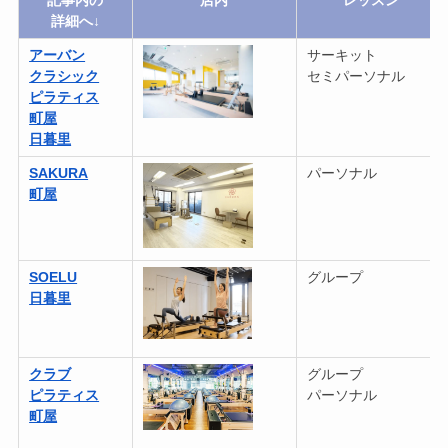
記事内の
店内
レッスン
詳細へ↓
アーバン
サーキット
クラシック
セミパーソナル
ピラティス
町屋
日暮里
SAKURA
パーソナル
町屋
SOELU
グループ
日暮里
クラブ
グループ
ピラティス
パーソナル
町屋