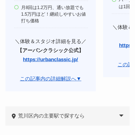
は1回あ
月8回は1.2万円、通い放題でも
1.5万円ほど！継続しやすいお値
打ち価格
＼体験＆
【
＼体験＆スタジオ詳細を見る／
https:/
【アーバンクラシック公式】
https://urbanclassic.jp/
この記
この記事内の詳細解説へ▼
荒川区内の主要駅で探すなら