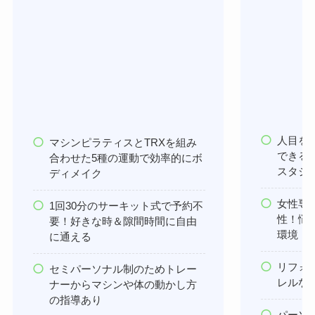
人目を
マシンピラティスとTRXを組み
できる
合わせた5種の運動で効率的にボ
スタジ
ディメイク
女性専
1回30分のサーキット式で予約不
性！悩
要！好きな時＆隙間時間に自由
環境
に通える
リフォ
セミパーソナル制のためトレー
レルな
ナーからマシンや体の動かし方
の指導あり
パーソ