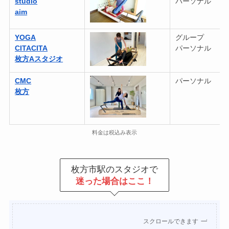
studio
パーソナル
aim
YOGA
グループ
CITACITA
パーソナル
枚方Aスタジオ
CMC
パーソナル
枚方
料金は税込み表示
枚方市駅のスタジオで
迷った場合はここ！
スクロールできます