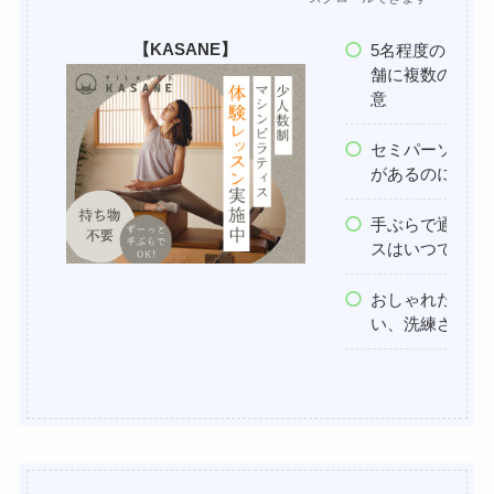
【KASANE】
5名程度のセミパ
舗に複数の少人
意
セミパーソナル
があるのに料金
手ぶらで通える
スはいつでも無
おしゃれだけど
い、洗練された