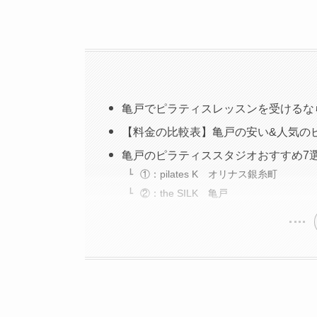
亀戸でピラティスレッスンを受けるな
【料金の比較表】亀戸の安い&人気の
亀戸のピラティススタジオおすすめ7
①：pilates K オリナス銀糸町
②：the SILK 亀戸