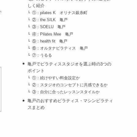
しく紹介
①：pilates K オリナス銀糸町
②：the SILK 亀戸
③：SOELU 亀戸
④：Pilates Mee 亀戸
⑤：health fit 亀戸
⑥：オルタナピラティス 亀戸
⑦：うるる
亀戸でピラティススタジオを選ぶ時の3つの
ポイント
①：続けやすい料金設定か
②：スタジオのコンセプトに共感できるか
③：自分に合ったレッスンスタイルか
亀戸のおすすめピラティス・マシンピラティ
スまとめ