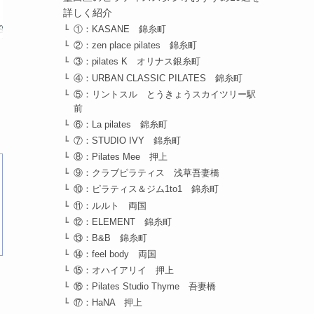
詳しく紹介
①：KASANE 錦糸町
②：zen place pilates 錦糸町
③：pilates K オリナス銀糸町
④：URBAN CLASSIC PILATES 錦糸町
⑤：リントスル とうきょうスカイツリー駅
前
⑥：La pilates 錦糸町
⑦：STUDIO IVY 錦糸町
⑧：Pilates Mee 押上
⑨：クラブピラティス 浅草吾妻橋
⑩：ピラティス＆ジム1to1 錦糸町
⑪：ルルト 両国
⑫：ELEMENT 錦糸町
⑬：B&B 錦糸町
⑭：feel body 両国
⑮：オハイアリイ 押上
⑯：Pilates Studio Thyme 吾妻橋
⑰：HaNA 押上