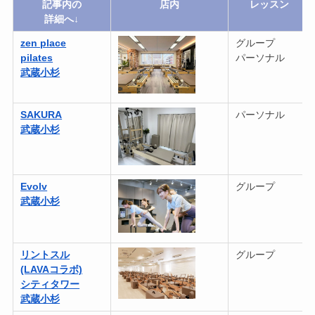
記事内の
店内
レッスン
詳細へ↓
zen place
グループ
pilates
パーソナル
武蔵小杉
SAKURA
パーソナル
武蔵小杉
Evolv
グループ
武蔵小杉
リントスル
グループ
(LAVAコラボ)
シティタワー
武蔵小杉