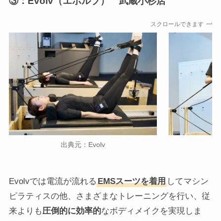
③：Evolv（エボルブ） 武蔵小杉店
スクロールできます
出典元：Evolv
Evolvでは電流が流れる
EMSスーツを着用
してマシン
ピラティスの他、さまざまなトレーニングを行い、従
来よりも
圧倒的に効率的
なボディメイクを実現しま