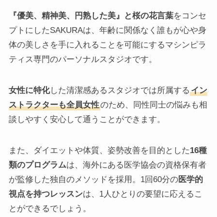
『優美、精神美、円熟した美』と桜の花言葉
をコンセ
プトにしたSAKURAは、年齢に関係なく誰もが心や身
体の美しさを手に入れることを可能にするマシンピラ
ティス専門のパーソナルスタジオです。
女性に特化
した清潔感あるスタジオでは所属する
イン
ストラクターも全員女性
のため、同性同士の悩みも相
談しやすく安心して通うことができます。
また、ダイエットや体質、姿勢改善を目的とした
16種
類のプログラム
は、海外にある医学協会の資格保有者
が監修した独自のメソッドを採用。1回60分の
医学的
視点を持つレッスン
は、1人ひとりの要望に応えるこ
とができるでしょう。