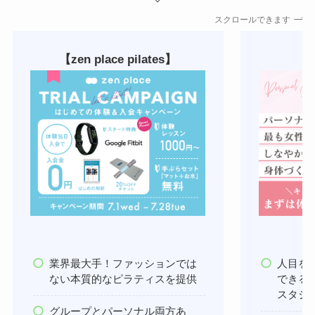
スクロールできます
【zen place pilates】
業界最大手！ファッションでは
人目を
ない本質的なピラティスを提供
できる
スタジ
グループとパーソナル両方あ