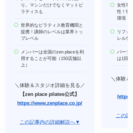
り。マシンだけでなくマットピ
女性専
ラティスも
性！悩
環境
世界的なピラティス教育機関と
提携！講師のレベルは業界トッ
リフォ
プレベル
レルな
メンバーは全国のzen placeを利
パーソ
用することが可能（150店舗以
は1回あ
上）
＼体験＆
＼体験＆スタジオ詳細を見る／
【
【zen place pilates公式】
https:/
https://www.zenplace.co.jp/
この記
この記事内の詳細解説へ▼