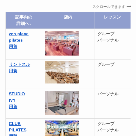
スクロールできます
記事内の
店内
レッスン
詳細へ↓
zen place
グループ
pilates
パーソナル
用賀
リントスル
グループ
用賀
STUDIO
パーソナル
IVY
用賀
CLUB
グループ
PILATES
パーソナル