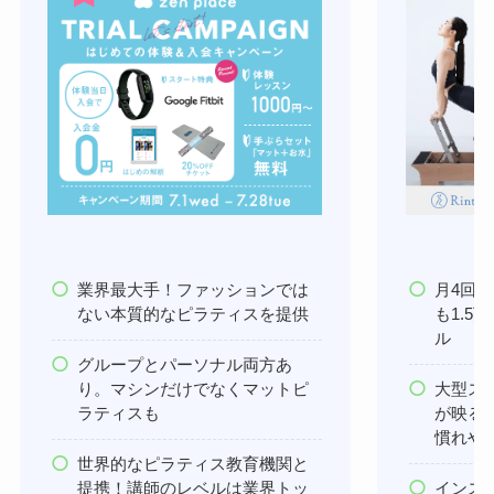
業界最大手！ファッションでは
月4回
ない本質的なピラティスを提供
も1.
ル
グループとパーソナル両方あ
り。マシンだけでなくマットピ
大型ス
ラティスも
が映る
慣れや
世界的なピラティス教育機関と
提携！講師のレベルは業界トッ
インス