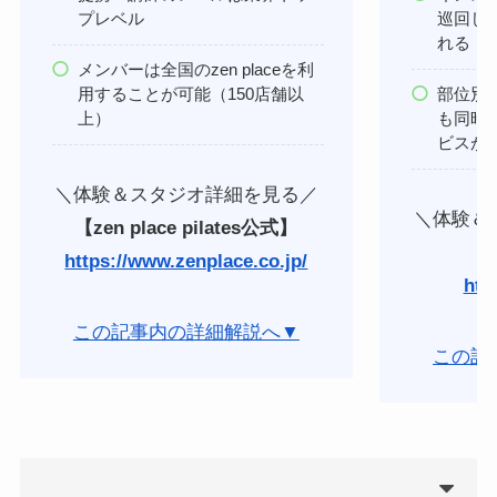
プレベル
巡回し
れる
メンバーは全国のzen placeを利
用することが可能（150店舗以
部位別
上）
も同時
ビスが
＼体験＆スタジオ詳細を見る／
＼体験＆
【zen place pilates公式】
【R
https://www.zenplace.co.jp/
http
この記事内の詳細解説へ▼
この記