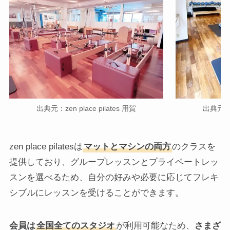
出典元：zen place pilates 用賀
出典元：ze
zen place pilatesは
マットとマシンの両方
のクラスを
提供しており、グループレッスンとプライベートレッ
スンを選べるため、自分の好みや必要に応じてフレキ
シブルにレッスンを受けることができます。
会員は
全国全てのスタジオ
が利用可能なため、
さまざ