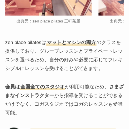
出典元：zen place pilates 三軒茶屋
出典元：zen
zen place pilatesは
マットとマシンの両方
のクラスを
提供しており、グループレッスンとプライベートレッ
スンを選べるため、自分の好みや必要に応じてフレキ
シブルにレッスンを受けることができます。
会員は
全国全てのスタジオ
が利用可能なため、
さまざ
まなインストラクター
から指導を受けることができる
だけでなく、ヨガスタジオではヨガのレッスンも受講
可能。