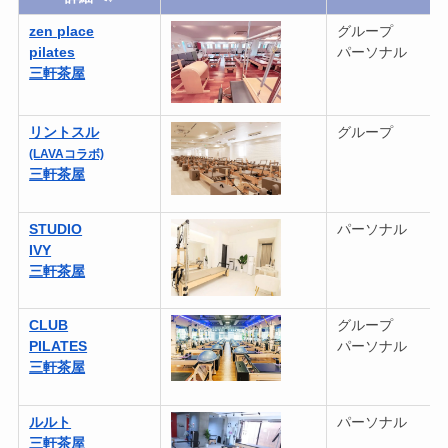
zen place
グループ
pilates
パーソナル
三軒茶屋
リントスル
グループ
(LAVAコラボ)
三軒茶屋
STUDIO
パーソナル
IVY
三軒茶屋
CLUB
グループ
PILATES
パーソナル
三軒茶屋
ルルト
パーソナル
三軒茶屋