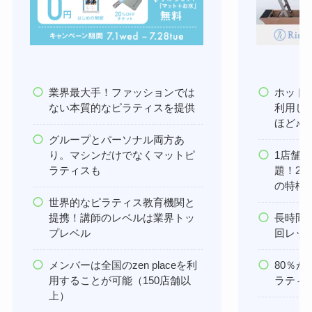
業界最大手！ファッションでは
ホット
ない本質的なピラティスを提供
利用し放
ほど♪
グループとパーソナル両方あ
り。マシンだけでなくマットピ
1店舗
ラティスも
題！2
の特権
世界的なピラティス教育機関と
提携！講師のレベルは業界トッ
長時間
プレベル
回レッ
メンバーは全国のzen placeを利
80％
用することが可能（150店舗以
ラティ
上）