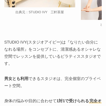
出典元：STUDIO IVY 三軒茶屋
出典
STUDIO IVY(スタジオアイビー)は『なりたい自分に
なれる場所』をコンセプトに、清潔感あるオシャレな
空間でレッスンを提供しているピラティススタジオで
す。
男女とも利用
できるスタジオは、完全個室のプライベ
ート空間。
身体の悩みや目的に合わせて
1対1で受けられる
完全オ